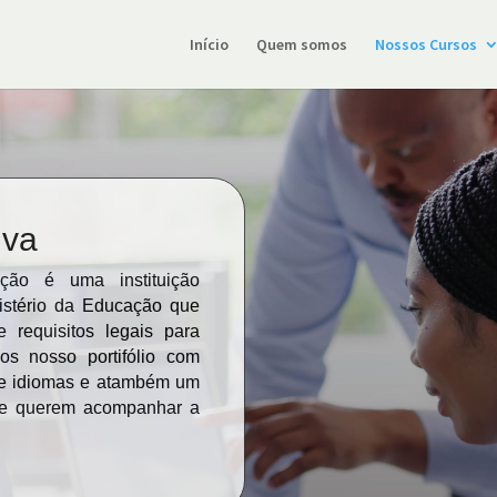
Início
Quem somos
Nossos Cursos
iva
ão é uma instituição
nistério da Educação que
 requisitos legais para
mos nosso portifólio com
 de idiomas e atambém um
ue querem acompanhar a